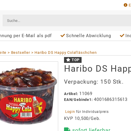
E
hnung per E-Mail als pdf
Schnelle Abwicklung
In
eite
Bestseller
Haribo DS Happy Colafläschchen
TOP
Haribo DS Hap
Verpackung:
150 Stk.
11069
Artikel
:
4001686315613
EAN/
Gebinde1
:
 Login 
für Individualpreis
KVP 10,500/Geb.
sofort lieferbar