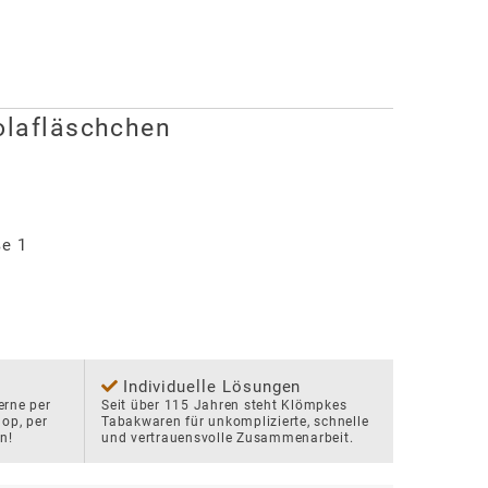
olafläschchen
ße 1
Individuelle Lösungen
rne per 
Seit über 115 Jahren steht Klömpkes 
p, per 
Tabakwaren für unkomplizierte, schnelle 
n!
und vertrauensvolle Zusammenarbeit.