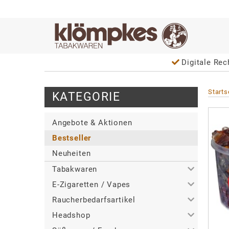
Digitale Rec
Starts
KATEGORIE
Angebote & Aktionen
Bestseller
Neuheiten
Tabakwaren
E-Zigaretten / Vapes
>
Alle
Raucherbedarfsartikel
>
>
Zigaretten
Alle
Headshop
>
>
>
Zigarren / Zigarillos
Tabakerhitzer
Alle