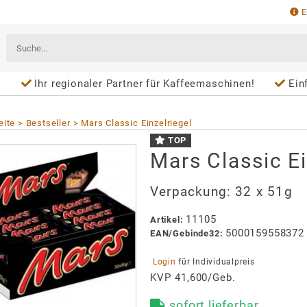
E
n
Ihr regionaler Partner für Kaffeemaschinen!
Ein
eite
Bestseller
Mars Classic Einzelriegel
TOP
Mars Classic Ei
Verpackung:
32 x 51g
11105
Artikel
:
5000159558372
EAN/
Gebinde32
:
 Login 
für Individualpreis
KVP 41,600/Geb.
sofort lieferbar