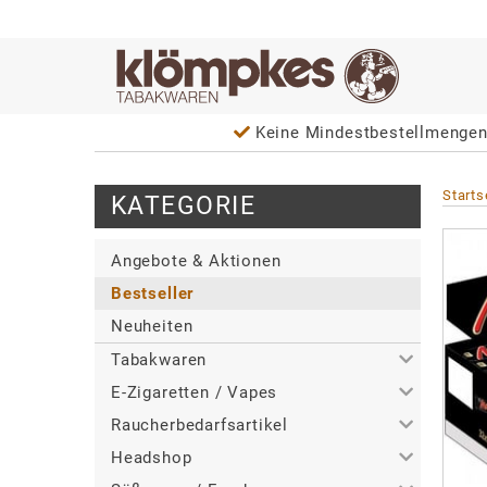
Keine Mindestbestellmenge
Starts
KATEGORIE
Angebote & Aktionen
Bestseller
Neuheiten
Tabakwaren
E-Zigaretten / Vapes
>
Alle
Raucherbedarfsartikel
>
>
Zigaretten
Alle
Headshop
>
>
>
Zigarren / Zigarillos
Tabakerhitzer
Alle