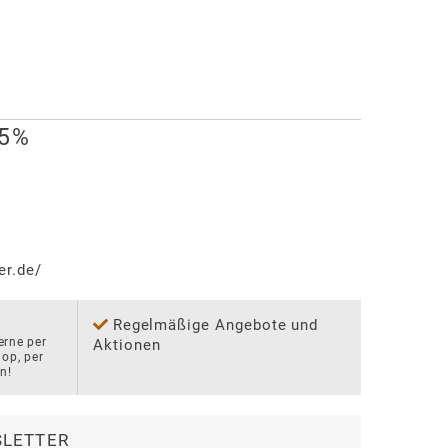
35%
er.de/
Regelmäßige Angebote und
rne per 
Aktionen
p, per 
n!
LETTER