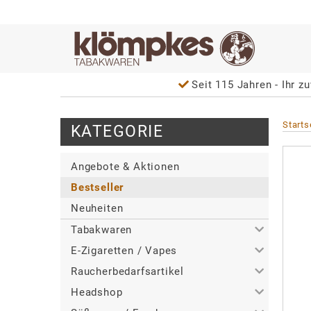
Seit 115 Jahren - Ihr zu
Starts
KATEGORIE
Angebote & Aktionen
Bestseller
Neuheiten
Tabakwaren
E-Zigaretten / Vapes
>
Alle
Raucherbedarfsartikel
>
>
Zigaretten
Alle
Headshop
>
>
>
Zigarren / Zigarillos
Tabakerhitzer
Alle