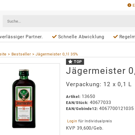
E
verlässiger Partner.
Schnelle Abwicklung
Regelm
eite
Bestseller
Jägermeister 0,1l 35%
TOP
Jägermeister 0
Verpackung:
12 x 0,1 L
13650
Artikel
:
40677033
EAN/
Stück
:
4067700121035
EAN/
Gebinde12
:
 Login 
für Individualpreis
KVP 39,600/Geb.