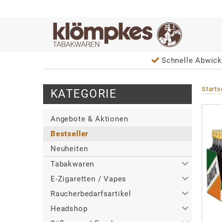
Schnelle Abwick
Starts
KATEGORIE
Angebote & Aktionen
Bestseller
Neuheiten
Tabakwaren
E-Zigaretten / Vapes
>
Alle
Raucherbedarfsartikel
>
>
Zigaretten
Alle
Headshop
>
>
>
Zigarren / Zigarillos
Tabakerhitzer
Alle