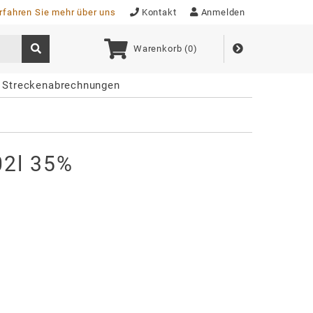
rfahren Sie mehr über uns
Kontakt
Anmelden
Warenkorb (
0
)
Streckenabrechnungen
02l 35%
L