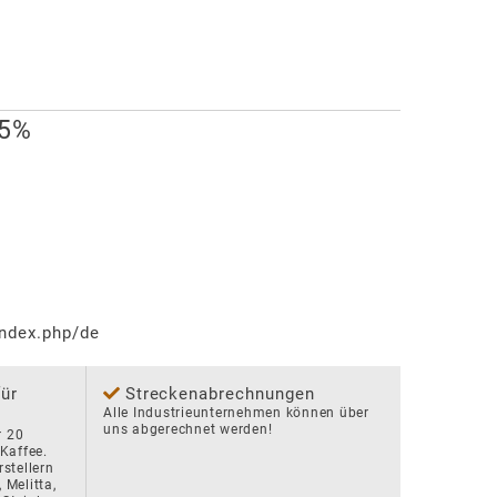
35%
ndex.php/de
für
Streckenabrechnungen
Alle Industrieunternehmen können über 
uns abgerechnet werden!
 20 
affee. 
tellern 
Melitta, 