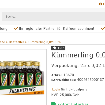
E
lung
Ihr regionaler Partner für Kaffeemaschinen!
eite
Bestseller
Kümmerling 0,02l 35%
TOP
Kümmerling 0,
Verpackung:
25 x 0,02 
13670
Artikel
:
4002645000137
EAN/
Gebinde25
:
 Login 
für Individualpreis
KVP 25,000/Geb.
sofort lieferbar