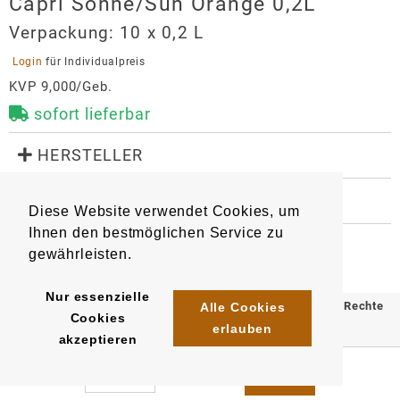
Capri Sonne/Sun Orange 0,2L
Verpackung:
10 x 0,2 L
 Login 
für Individualpreis
KVP 9,000/Geb.
sofort lieferbar
 HERSTELLER
Capri Sonne/Sun Orange 0,2L
 WEITERE INFORMATIONEN
Hersteller
Diese Website verwendet Cookies, um
13802
Artikel
:
EAN/
Gebinde10
:
Capri Sun Vertriebs GmbH
Ihnen den bestmöglichen Service zu
4000177032749
Getränkehersteller
gewährleisten.
Rudolf-Wild-Straße 86-98
Nur essenzielle
69214
Eppelheim
© 2025 Klömpkes Heinrich Inh. Marion Winkels e.K. Alle Rechte
Alle Cookies
Cookies
info@capri-sun.com
erlauben
vorbehalten.
akzeptieren
https://www.capri-sun.com/de-de/
Impressum
AGB
Datenschutz