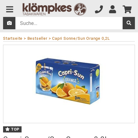
Startseite
Bestseller
Capri Sonne/Sun Orange 0,2L
TOP