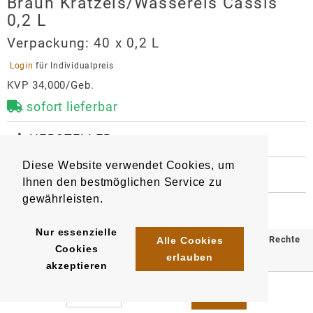
Braun Kratzeis/Wassereis Cassis
0,2 L
Verpackung:
40 x 0,2 L
 Login 
für Individualpreis
KVP 34,000/Geb.
sofort lieferbar
 HERSTELLER
Braun Kratzeis/Wassereis Cassis
Diese Website verwendet Cookies, um
0,2 L
 WEITERE INFORMATIONEN
Ihnen den bestmöglichen Service zu
13851
Artikel
:
EAN/
Gebinde40
:
Hersteller
gewährleisten.
4007259002133
Wilhelm Braun Erben GmbH & Co. KG
Nur essenzielle
Spirituosenhersteller
© 2025 Klömpkes Heinrich Inh. Marion Winkels e.K. Alle Rechte
Alle Cookies
Cookies
Bachstraße 14
erlauben
vorbehalten.
akzeptieren
53474
Bad Neuenahr/Heimersheim
Impressum
AGB
Datenschutz
info@braun-spirituosen.de
https://www.braun-spirituosen.de/index2.html