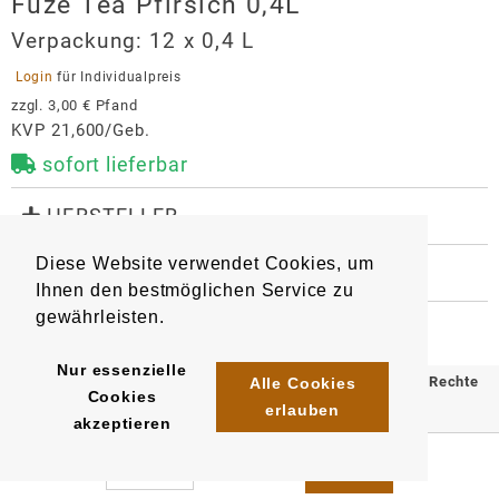
Fuze Tea Pfirsich 0,4L
Verpackung:
12 x 0,4 L
 Login 
für Individualpreis
zzgl. 
3,00 €
 Pfand
KVP 21,600/Geb.
sofort lieferbar
 HERSTELLER
Fuze Tea Pfirsich 0,4L
Diese Website verwendet Cookies, um
 WEITERE INFORMATIONEN
Hersteller
Ihnen den bestmöglichen Service zu
13930
42116455
Artikel
:
EAN/
Stück
:
Coca-Cola Europacific Partners
gewährleisten.
EAN/
Gebinde12
:
Deutschland GmbH
5449000238580
Getränkehersteller
Nur essenzielle
© 2025 Klömpkes Heinrich Inh. Marion Winkels e.K. Alle Rechte
Alle Cookies
Stralauer Allee 4
Cookies
erlauben
vorbehalten.
10245
Berlin
akzeptieren
kundenservice@ccep.com
Impressum
AGB
Datenschutz
https://www.cocacolaep.com/de/