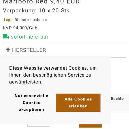
Marlboro Red 9,40 EUR
Verpackung:
10 x 20 Stk.
 Login 
für Individualpreis
KVP 94,000/Geb.
sofort lieferbar
 HERSTELLER
Marlboro Red 9,40 EUR
 WEITERE INFORMATIONEN
Hersteller
Diese Website verwendet Cookies, um
1836
42465959
Artikel
:
EAN/
Stück
:
Philip Morris GmbH
Ihnen den bestmöglichen Service zu
EAN/
Gebinde10
:
EAN/
Umkarton250
:
Am Haag 14
gewährleisten.
4023500757119
5410706757118
82166
Gräfelfing
Nur essenzielle
auftrag.philipmorris@pmi.com
© 2025 Klömpkes Heinrich Inh. Marion Winkels e.K. Alle Rechte
Alle Cookies
Cookies
https://www.pmi.com/markets/germany/de/
erlauben
vorbehalten.
akzeptieren
Impressum
AGB
Datenschutz