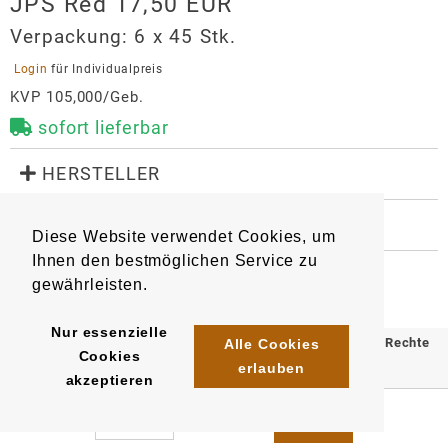
JPS Red 17,50 EUR
Verpackung:
6 x 45 Stk.
 Login 
für Individualpreis
KVP 105,000/Geb.
sofort lieferbar
 HERSTELLER
JPS Red 17,50 EUR
 WEITERE INFORMATIONEN
Hersteller
Diese Website verwendet Cookies, um
1893
4030500029764
Artikel
:
EAN/
Stück
:
Reemtsma Cigarettenfabriken GmbH 
Ihnen den bestmöglichen Service zu
EAN/
Gebinde 6
:
EAN/
Umkarton120
:
Behringstr. 122A
gewährleisten.
4030500029771
4030500029788
22763
Hamburg
Nur essenzielle
service@reemtsma.de
© 2025 Klömpkes Heinrich Inh. Marion Winkels e.K. Alle Rechte
Alle Cookies
Cookies
https://www.reemtsma.com/
erlauben
vorbehalten.
akzeptieren
Impressum
AGB
Datenschutz