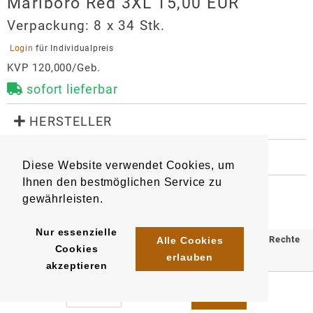
Marlboro Red 3XL 15,00 EUR
Verpackung:
8 x 34 Stk.
 Login 
für Individualpreis
KVP 120,000/Geb.
sofort lieferbar
 HERSTELLER
Marlboro Red 3XL 15,00 EUR
 WEITERE INFORMATIONEN
Hersteller
Diese Website verwendet Cookies, um
1899
42491941
Artikel
:
EAN/
Stück
:
Philip Morris GmbH
Ihnen den bestmöglichen Service zu
EAN/
Stange8
:
EAN/
Umkarton160
:
Am Haag 14
gewährleisten.
4023500749862
5410706749861
82166
Gräfelfing
Nur essenzielle
auftrag.philipmorris@pmi.com
© 2025 Klömpkes Heinrich Inh. Marion Winkels e.K. Alle Rechte
Alle Cookies
Cookies
https://www.pmi.com/markets/germany/de/
erlauben
vorbehalten.
akzeptieren
Impressum
AGB
Datenschutz