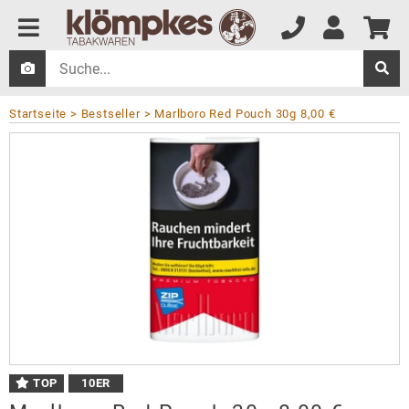
Startseite
Bestseller
Marlboro Red Pouch 30g 8,00 €
TOP
10
ER