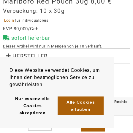
Marlboro Red Pouch 30g 8,00 €
Verpackung:
10 x 30g
 Login 
für Individualpreis
KVP 80,000/Geb.
sofort lieferbar
Dieser Artikel wird nur in Mengen von je 
10
 verkauft.
 HERSTELLER
Marlboro Red Pouch 30g 8,00 €
Diese Website verwendet Cookies, um
 WEITERE INFORMATIONEN
Hersteller
Ihnen den bestmöglichen Service zu
6440
4023500061261
Artikel
:
EAN/
Stück
:
Philip Morris GmbH
gewährleisten.
EAN/
Gebinde10
:
EAN/
Umkarton120
:
Am Haag 14
4023500761260
5410706761269
82166
Gräfelfing
Nur essenzielle
© 2025 Klömpkes Heinrich Inh. Marion Winkels e.K. Alle Rechte
Alle Cookies
auftrag.philipmorris@pmi.com
Cookies
erlauben
https://www.pmi.com/markets/germany/de/
vorbehalten.
akzeptieren
Impressum
AGB
Datenschutz