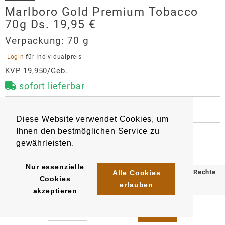
Marlboro Gold Premium Tobacco
70g Ds. 19,95 €
Verpackung:
70 g
 Login 
für Individualpreis
KVP 19,950/Geb.
sofort lieferbar
 HERSTELLER
Diese Website verwendet Cookies, um
Marlboro Gold Premium Tobacco
Ihnen den bestmöglichen Service zu
70g Ds. 19,95 €
 WEITERE INFORMATIONEN
gewährleisten.
6445
4023500059558
Artikel
:
EAN/
Stück
:
Hersteller
EAN/
Gebinde5
:
EAN/
Umkarton30
:
Philip Morris GmbH
Nur essenzielle
4023500759557
5410706759556
© 2025 Klömpkes Heinrich Inh. Marion Winkels e.K. Alle Rechte
Alle Cookies
Am Haag 14
Cookies
erlauben
vorbehalten.
82166
Gräfelfing
akzeptieren
auftrag.philipmorris@pmi.com
Impressum
AGB
Datenschutz
https://www.pmi.com/markets/germany/de/