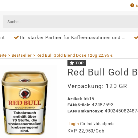
E
ent
Ihr starker Partner für Kaffeemaschinen und Wasserspender
eite
Bestseller
Red Bull Gold Blend Dose 120g 22,95 €
TOP
Red Bull Gold 
Verpackung:
120 GR
6619
Artikel
:
42487593
EAN/
Stück
:
400245082487
EAN/
Umkarton24
:
 Login 
für Individualpreis
KVP 22,950/Geb.