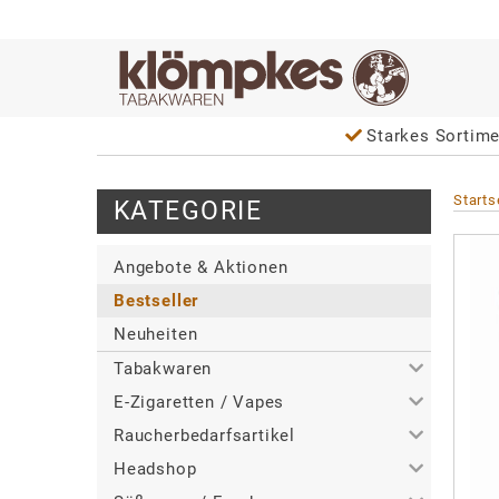
Starkes Sortim
Starts
KATEGORIE
Angebote & Aktionen
Bestseller
Neuheiten
Tabakwaren
E-Zigaretten / Vapes
>
Alle
Raucherbedarfsartikel
>
>
Zigaretten
Alle
Headshop
>
>
>
Zigarren / Zigarillos
Tabakerhitzer
Alle