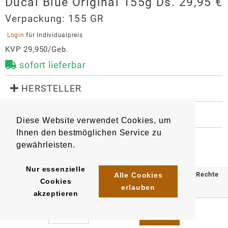
Ducal Blue Original 155g Ds. 29,95 €
Verpackung:
155 GR
 Login 
für Individualpreis
KVP 29,950/Geb.
sofort lieferbar
 HERSTELLER
Ducal Blue Original 155g Ds. 29,95
€
 WEITERE INFORMATIONEN
Diese Website verwendet Cookies, um
6766
Artikel
:
EAN/
Gebinde1
:
Hersteller
Ihnen den bestmöglichen Service zu
4024810032149
Heintz van Landewyck GmbH
gewährleisten.
EAN/
Umkarton24
:
Postfach 3720
4024810032156
Nur essenzielle
54294
Trier
© 2025 Klömpkes Heinrich Inh. Marion Winkels e.K. Alle Rechte
Alle Cookies
Cookies
info@landewyck.de
erlauben
vorbehalten.
akzeptieren
https://landewyck.com/de/
Impressum
AGB
Datenschutz