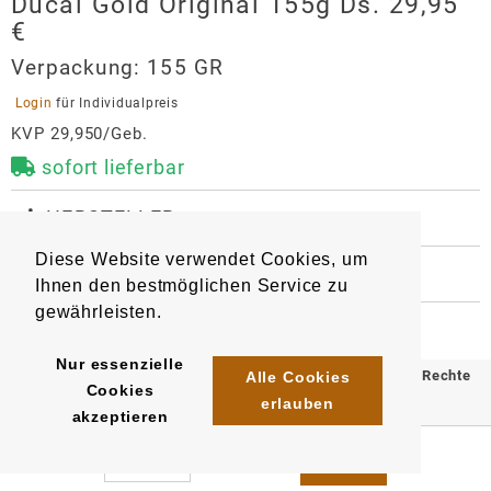
Ducal Gold Original 155g Ds. 29,95
€
Verpackung:
155 GR
 Login 
für Individualpreis
KVP 29,950/Geb.
sofort lieferbar
 HERSTELLER
Ducal Gold Original 155g Ds.
Diese Website verwendet Cookies, um
29,95 €
 WEITERE INFORMATIONEN
Ihnen den bestmöglichen Service zu
6767
Artikel
:
EAN/
Gebinde1
:
Hersteller
gewährleisten.
4024810032163
Heintz van Landewyck GmbH
EAN/
Umkarton24
:
Nur essenzielle
Postfach 3720
4024810032170
© 2025 Klömpkes Heinrich Inh. Marion Winkels e.K. Alle Rechte
Alle Cookies
Cookies
54294
Trier
erlauben
vorbehalten.
akzeptieren
info@landewyck.de
Impressum
AGB
Datenschutz
https://landewyck.com/de/