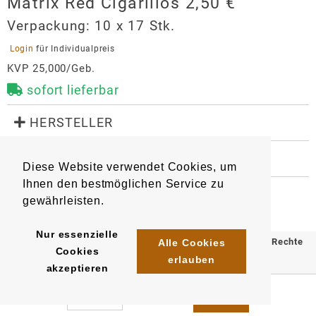
Matrix Red Cigarillos 2,50 €
Verpackung:
10 x 17 Stk.
 Login 
für Individualpreis
KVP 25,000/Geb.
sofort lieferbar
 HERSTELLER
Matrix Red Cigarillos 2,50 €
 WEITERE INFORMATIONEN
Hersteller
Diese Website verwendet Cookies, um
7760
5998900519782
Artikel
:
EAN/
Stück
:
Continental Tobacco Germany GmbH
Ihnen den bestmöglichen Service zu
EAN/
Gebinde10
:
EAN/
Umkarton250
:
Tabakwaren
gewährleisten.
5998900541240
5998900553571
Am Marbach 9
Nur essenzielle
99869
Tüttleben
© 2025 Klömpkes Heinrich Inh. Marion Winkels e.K. Alle Rechte
Alle Cookies
Cookies
germany@continentaltobacco.com
erlauben
vorbehalten.
akzeptieren
https://continentaltobacco.com/de/main-page-de/
Impressum
AGB
Datenschutz