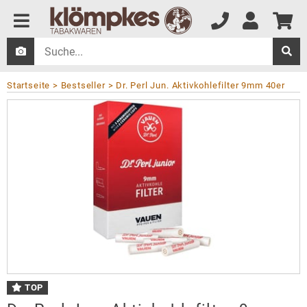
Startseite
Bestseller
Dr. Perl Jun. Aktivkohlefilter 9mm 40er
TOP