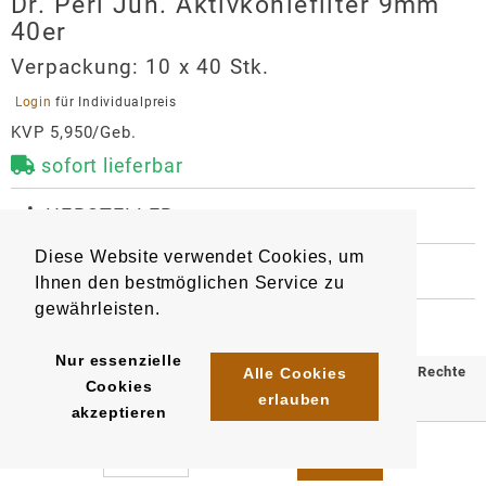
Dr. Perl Jun. Aktivkohlefilter 9mm
40er
Verpackung:
10 x 40 Stk.
 Login 
für Individualpreis
KVP 5,950/Geb.
sofort lieferbar
 HERSTELLER
Dr. Perl Jun. Aktivkohlefilter 9mm
Diese Website verwendet Cookies, um
40er
 WEITERE INFORMATIONEN
Ihnen den bestmöglichen Service zu
8022
Artikel
:
EAN/
Gebinde1
:
Hersteller
gewährleisten.
4014856211561
VAUEN Vereinigte Pfeifenfabriken
EAN/
Gebinde10
:
EAN/
Umkarton400
:
Nur essenzielle
Nürnberg GmbH
2010841000723
2010841000716
© 2025 Klömpkes Heinrich Inh. Marion Winkels e.K. Alle Rechte
Alle Cookies
Cookies
Landgrabenstraße 12
erlauben
vorbehalten.
akzeptieren
90443
Nürnberg
Impressum
AGB
Datenschutz
info@vauen.de
https://www.vauen.de/