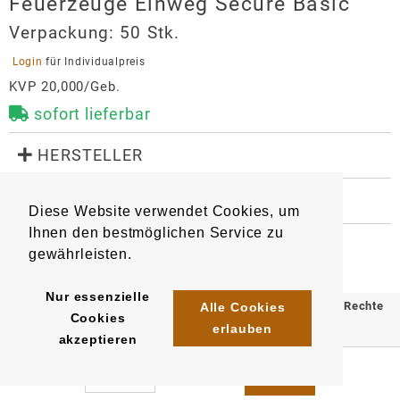
Feuerzeuge Einweg Secure Basic
Verpackung:
50 Stk.
 Login 
für Individualpreis
KVP 20,000/Geb.
sofort lieferbar
 HERSTELLER
Feuerzeuge Einweg Secure Basic
 WEITERE INFORMATIONEN
Hersteller
Diese Website verwendet Cookies, um
8090
Artikel
:
EAN/
Gebinde50
:
Globus Warenhandel GmbH
Ihnen den bestmöglichen Service zu
4260636870934
Krefelder Str. 11
gewährleisten.
41747
Viersen
Nur essenzielle
info@globus-online.com
© 2025 Klömpkes Heinrich Inh. Marion Winkels e.K. Alle Rechte
Alle Cookies
Cookies
erlauben
vorbehalten.
akzeptieren
Impressum
AGB
Datenschutz