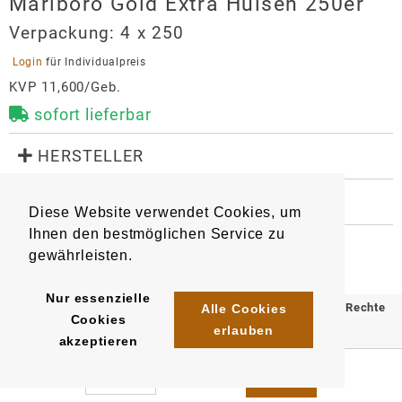
Marlboro Gold Extra Hülsen 250er
Verpackung:
4 x 250
 Login 
für Individualpreis
KVP 11,600/Geb.
sofort lieferbar
 HERSTELLER
Marlboro Gold Extra Hülsen 250er
 WEITERE INFORMATIONEN
Hersteller
Diese Website verwendet Cookies, um
8216
4023500001472
Artikel
:
EAN/
Stück
:
Philip Morris GmbH
Ihnen den bestmöglichen Service zu
EAN/
Gebinde4
:
EAN/
Umkarton40
:
Am Haag 14
gewährleisten.
4023500708586
5410706708585
82166
Gräfelfing
Nur essenzielle
auftrag.philipmorris@pmi.com
© 2025 Klömpkes Heinrich Inh. Marion Winkels e.K. Alle Rechte
Alle Cookies
Cookies
https://www.pmi.com/markets/germany/de/
erlauben
vorbehalten.
akzeptieren
Impressum
AGB
Datenschutz