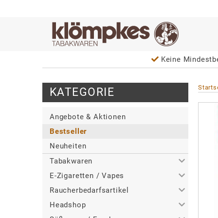
Keine Mindestb
Starts
KATEGORIE
Angebote & Aktionen
Bestseller
Neuheiten
Tabakwaren
E-Zigaretten / Vapes
>
Alle
Raucherbedarfsartikel
>
>
Zigaretten
Alle
Headshop
>
>
>
Zigarren / Zigarillos
Tabakerhitzer
Alle