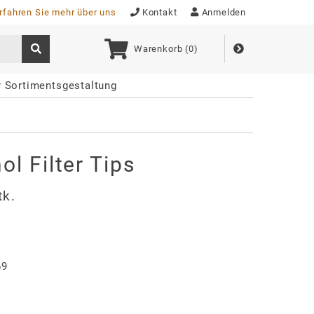
rfahren Sie mehr über uns
Kontakt
Anmelden
Warenkorb (
0
)
r Sortimentsgestaltung
l Filter Tips
tk.
69