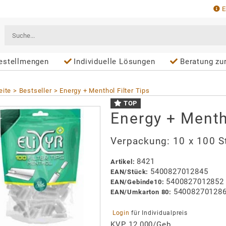
E
estellmengen
Individuelle Lösungen
Beratung zu
eite
Bestseller
Energy + Menthol Filter Tips
TOP
Energy + Mentho
Verpackung:
10 x 100 S
8421
Artikel
:
5400827012845
EAN/
Stück
:
5400827012852
EAN/
Gebinde10
:
54008270128
EAN/
Umkarton 80
:
 Login 
für Individualpreis
KVP 12,000/Geb.