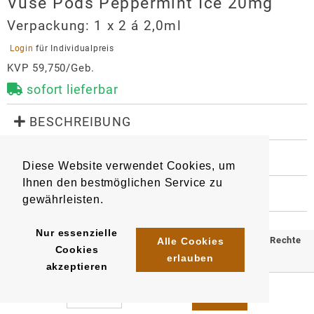
Vuse Pods Peppermint Ice 20mg
Verpackung:
1 x 2 á 2,0ml
 Login 
für Individualpreis
KVP 59,750/Geb.
sofort lieferbar
 BESCHREIBUNG
Die Vuse Pods wurden zur alleinigen Verwendung mit 
Vuse Pro Smart Device und Vuse Go Reload Device 
 WEITERE INFORMATIONEN
Diese Website verwendet Cookies, um
entwickelt.

8501
Artikel
:
EAN/
Päckchen
:
Ihnen den bestmöglichen Service zu
4031300315385
 HERSTELLER
2 Pods - benutzerfreundliches Magnet-System. Inhalt 
gewährleisten.
EAN/
Gebinde5
:
EAN/
Umkarton90
:
je Pod: 2,0 ml.
Vuse Pods Peppermint Ice 20mg
4031300315507
4031300315620
Hersteller
Nur essenzielle
© 2025 Klömpkes Heinrich Inh. Marion Winkels e.K. Alle Rechte
Alle Cookies
Cookies
British American Tobacco (Germany) GmbH
erlauben
vorbehalten.
akzeptieren
BAT
Impressum
AGB
Datenschutz
Cigarettenfabrik
Alsterufer 4