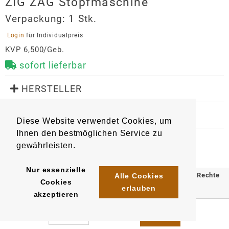
ZIG ZAG Stopfmaschine
Verpackung:
1 Stk.
 Login 
für Individualpreis
KVP 6,500/Geb.
sofort lieferbar
 HERSTELLER
ZIG ZAG Stopfmaschine
 WEITERE INFORMATIONEN
Hersteller
Diese Website verwendet Cookies, um
8512
Artikel
:
EAN/
Gebinde1
:
OCB-Vertriebs-GmbH
Ihnen den bestmöglichen Service zu
3057069047016
Lise-Meitner-Str. 2-4
gewährleisten.
52525
Heinsberg
Nur essenzielle
orders@ocb.de
© 2025 Klömpkes Heinrich Inh. Marion Winkels e.K. Alle Rechte
Alle Cookies
Cookies
https://ocb.de/
erlauben
vorbehalten.
akzeptieren
Impressum
AGB
Datenschutz