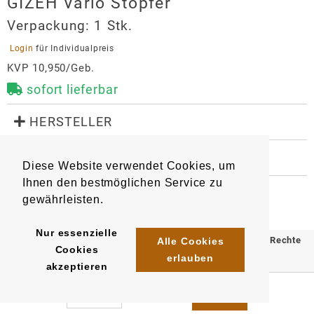
GIZEH Vario Stopfer
Verpackung:
1 Stk.
 Login 
für Individualpreis
KVP 10,950/Geb.
sofort lieferbar
 HERSTELLER
GIZEH Vario Stopfer
 WEITERE INFORMATIONEN
Hersteller
Diese Website verwendet Cookies, um
8517
Artikel
:
EAN/
Gebinde1
:
GIZEH Raucherbedarf GmbH
Ihnen den bestmöglichen Service zu
4002604024242
Bunsenstr. 12
gewährleisten.
51647
Gummersbach
Nur essenzielle
info@gizeh-online.de
© 2025 Klömpkes Heinrich Inh. Marion Winkels e.K. Alle Rechte
Alle Cookies
Cookies
https://www.gizeh-online.de/
erlauben
vorbehalten.
akzeptieren
Impressum
AGB
Datenschutz