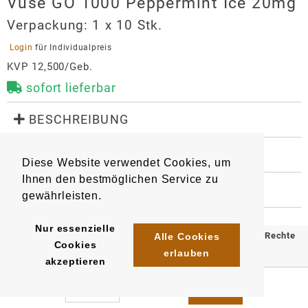
Vuse GO 1000 Peppermint Ice 20mg
Verpackung:
1 x 10 Stk.
 Login 
für Individualpreis
KVP 12,500/Geb.
sofort lieferbar
 BESCHREIBUNG
Geschmack: klassischer Minzgeschmack.

 WEITERE INFORMATIONEN
Diese Website verwendet Cookies, um
8795
Artikel
:
EAN/
Gebinde1
:
Inhalt: 2ml e-Liquid

Ihnen den bestmöglichen Service zu
4031300317136
 HERSTELLER
Nikotin: 20mg/ml
gewährleisten.
EAN/
Gebinde10
:
EAN/
Umkarton240
:
Vuse GO 1000 Peppermint Ice
4031300317365
4031300317594
20mg
Nur essenzielle
© 2025 Klömpkes Heinrich Inh. Marion Winkels e.K. Alle Rechte
Alle Cookies
Cookies
Hersteller
erlauben
vorbehalten.
akzeptieren
British American Tobacco (Germany) GmbH
Impressum
AGB
Datenschutz
BAT
Cigarettenfabrik