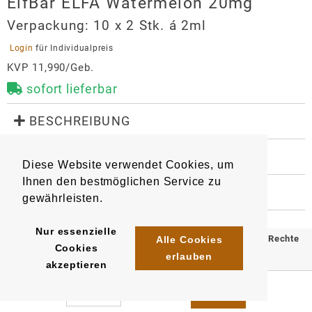
ElfBar ELFA Watermelon 20mg
Verpackung:
10 x 2 Stk. á 2ml
 Login 
für Individualpreis
KVP 11,990/Geb.
sofort lieferbar
 BESCHREIBUNG
Geschmack: Wassermelone

 WEITERE INFORMATIONEN
Diese Website verwendet Cookies, um
Mit Kindersicherung
9030
6932570163943
Artikel
:
EAN/
Stück
:
Ihnen den bestmöglichen Service zu
EAN/
Gebinde10
:
EAN/
Umkarton400
:
 HERSTELLER
gewährleisten.
6932570164254
6942565218527
ElfBar ELFA Watermelon 20mg
Hersteller
Nur essenzielle
© 2025 Klömpkes Heinrich Inh. Marion Winkels e.K. Alle Rechte
Alle Cookies
Cookies
Imiracle (Shenzhen) Technology CO., Ltd.
erlauben
vorbehalten.
akzeptieren
RM 1606, Bldg. T5
Impressum
AGB
Datenschutz
No. 5035 Menghai Ave
0