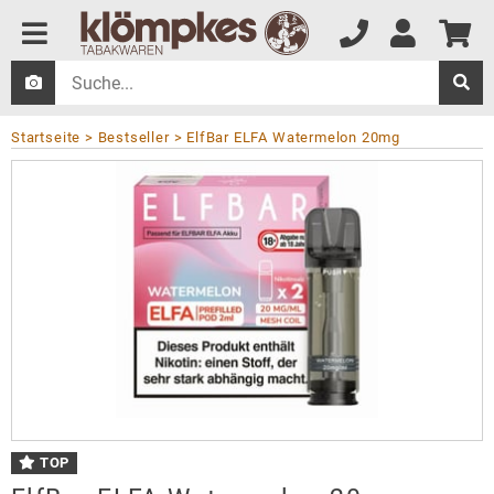
Startseite
Bestseller
ElfBar ELFA Watermelon 20mg
TOP