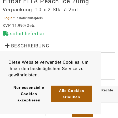
ElfBar ELFA Peach Ice 20mg
Verpackung:
10 x 2 Stk. á 2ml
 Login 
für Individualpreis
KVP 11,990/Geb.
sofort lieferbar
 BESCHREIBUNG
Geschmack: fruchtiger Pfirsich

 WEITERE INFORMATIONEN
Diese Website verwendet Cookies, um
Mit Kindersicherung
9049
6932570164087
Artikel
:
EAN/
Stück
:
Ihnen den bestmöglichen Service zu
EAN/
Gebinde10
:
EAN/
Umkarton400
:
 HERSTELLER
gewährleisten.
6932570164391
6942565218541
ElfBar ELFA Peach Ice 20mg
Importeur
Nur essenzielle
© 2025 Klömpkes Heinrich Inh. Marion Winkels e.K. Alle Rechte
Alle Cookies
Cookies
InnoCigs GmbH & Co. KG
erlauben
vorbehalten.
akzeptieren
Barnerstr. 14c
Impressum
AGB
Datenschutz
22765
Hamburg
system@innocigs.com