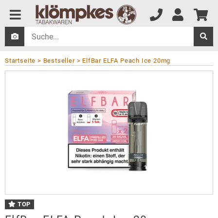
Startseite
Bestseller
ElfBar ELFA Peach Ice 20mg
TOP