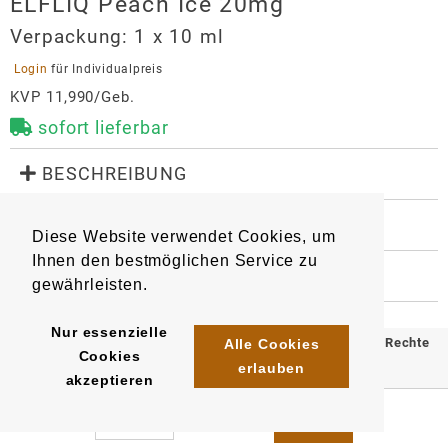
ELFLIQ Peach Ice 20mg
Verpackung:
1 x 10 ml
 Login 
für Individualpreis
KVP 11,990/Geb.
sofort lieferbar
 BESCHREIBUNG
Liquid für E-Zigaretten mit dem original Elfbar-
Geschmack.

 WEITERE INFORMATIONEN
Diese Website verwendet Cookies, um
Geschmacksrichtung: kühler, frischer Pfirsich

9106
Artikel
:
EAN/
Gebinde1
:
Nikotingehalt: 20 mg/ml
Ihnen den bestmöglichen Service zu
4255606733562
 HERSTELLER
gewährleisten.
EAN/
Gebinde10
:
EAN/
Umkarton200
:
ELFLIQ Peach Ice 20mg
4255606733982
4255606734408
Importeur
Nur essenzielle
© 2025 Klömpkes Heinrich Inh. Marion Winkels e.K. Alle Rechte
Alle Cookies
Cookies
InnoCigs GmbH & Co. KG
erlauben
vorbehalten.
akzeptieren
Barnerstr. 14c
Impressum
AGB
Datenschutz
22765
Hamburg
system@innocigs.com