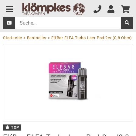
Startseite
Bestseller
ElfBar ELFA Turbo Leer Pod 2er (0,8 Ohm)
TOP