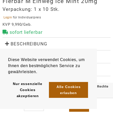
Flerbar M Einweg Ice Mint 20mg
Verpackung:
1 x 10 Stk.
 Login 
für Individualpreis
KVP 9,990/Geb.
sofort lieferbar
 BESCHREIBUNG
Nikotinhaltige Einweg E-Shisha - 600 Züge, 2 ml 
eLiquid-Inhalt, Gesamtnikotininhalt  20mg/ml.

 WEITERE INFORMATIONEN
Diese Website verwendet Cookies, um
Geschmacksrichtung: frische Minze
9308
Artikel
:
EAN/
Gebinde1
:
Ihnen den bestmöglichen Service zu
4061765921142
 HERSTELLER
gewährleisten.
EAN/
Gebinde10
:
EAN/
Umkarton400
:
Flerbar M Einweg Ice Mint 20mg
4061765921395
4061765921647
Hersteller
Nur essenzielle
© 2025 Klömpkes Heinrich Inh. Marion Winkels e.K. Alle Rechte
Alle Cookies
Cookies
OLE Tech GmbH
erlauben
vorbehalten.
akzeptieren
Sternstraße 67
Impressum
AGB
Datenschutz
40479
Düsseldorf
info@oletech-gmbh.de