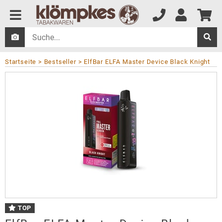
Startseite
Bestseller
ElfBar ELFA Master Device Black Knight
TOP