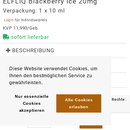
ELFLIQ Blackberry Ice 20mg
Verpackung:
1 x 10 ml
 Login 
für Individualpreis
KVP 11,990/Geb.
sofort lieferbar
 BESCHREIBUNG
Liquid für E-Zigaretten mit dem original Elfbar-
Geschmack.

 WEITERE INFORMATIONEN
Diese Website verwendet Cookies, um
Geschmacksrichtung: Brombeere, Ice

9461
Artikel
:
EAN/
Gebinde1
:
Nikotingehalt: 20 mg/ml
Ihnen den bestmöglichen Service zu
4895261117033
 HERSTELLER
gewährleisten.
EAN/
Gebinde10
:
EAN/
Umkarton200
:
ELFLIQ Blackberry Ice 20mg
4895261117088
4255770457721
Importeur
Nur essenzielle
© 2025 Klömpkes Heinrich Inh. Marion Winkels e.K. Alle Rechte
Alle Cookies
Cookies
InnoCigs GmbH & Co. KG
erlauben
vorbehalten.
akzeptieren
Barnerstr. 14c
Impressum
AGB
Datenschutz
22765
Hamburg
system@innocigs.com