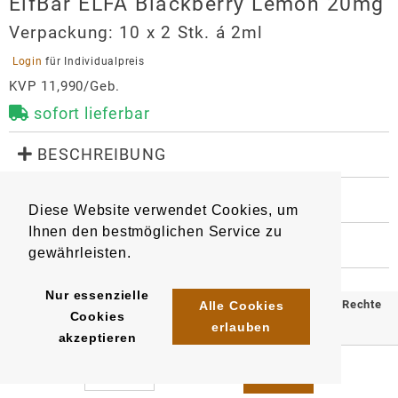
ElfBar ELFA Blackberry Lemon 20mg
Verpackung:
10 x 2 Stk. á 2ml
 Login 
für Individualpreis
KVP 11,990/Geb.
sofort lieferbar
 BESCHREIBUNG
Geschmack: Brombeere und Zitrone

 WEITERE INFORMATIONEN
Diese Website verwendet Cookies, um
Mit Kindersicherung

9466
6932570160164
Artikel
:
EAN/
Stück
:
Ihnen den bestmöglichen Service zu
EAN/
Gebinde10
:
EAN/
Umkarton400
:
 HERSTELLER
Kompatibel mit ElfBar ELFA Device Kits und Lost 
gewährleisten.
6932570160218
4255770457677
Mary Tappo Device Kits.
ElfBar ELFA Blackberry Lemon
20mg
Nur essenzielle
© 2025 Klömpkes Heinrich Inh. Marion Winkels e.K. Alle Rechte
Alle Cookies
Cookies
Importeur
erlauben
vorbehalten.
akzeptieren
InnoCigs GmbH & Co. KG
Impressum
AGB
Datenschutz
Barnerstr. 14c
22765
Hamburg