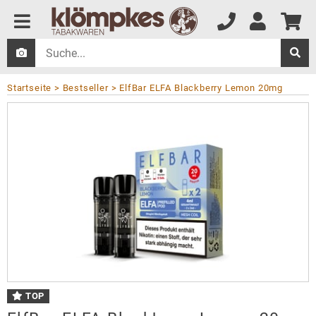
Startseite
Bestseller
ElfBar ELFA Blackberry Lemon 20mg
TOP