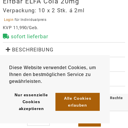
ElfBar ELFA Cola 20mg
Verpackung:
10 x 2 Stk. á 2ml
 Login 
für Individualpreis
KVP 11,990/Geb.
sofort lieferbar
 BESCHREIBUNG
Geschmack: Cola

 WEITERE INFORMATIONEN
Diese Website verwendet Cookies, um
Mit Kindersicherung

9040
6932570163936
Artikel
:
EAN/
Stück
:
Ihnen den bestmöglichen Service zu
EAN/
Gebinde10
:
EAN/
Umkarton400
:
 HERSTELLER
Kompatibel mit ElfBar ELFA Device Kits und Lost 
gewährleisten.
6932570164247
6942565218640
Mary Tappo Device Kits.
ElfBar ELFA Cola 20mg
Importeur
Nur essenzielle
© 2025 Klömpkes Heinrich Inh. Marion Winkels e.K. Alle Rechte
Alle Cookies
Cookies
InnoCigs GmbH & Co. KG
erlauben
vorbehalten.
akzeptieren
Barnerstr. 14c
Impressum
AGB
Datenschutz
22765
Hamburg
system@innocigs.com