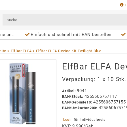
E
chnungen
Einfach und schnell mit EAN bestellen!
eite
ElfBar ELFA
ElfBar ELFA Device Kit Twilight-Blue
ElfBar ELFA Dev
Verpackung:
1 x 10 Stk.
9041
Artikel
:
4255606757117
EAN/
Stück
:
4255606757155
EAN/
Gebinde10
:
42556067571
EAN/
Umkarton200
:
 Login 
für Individualpreis
KVP 9,990/Geb.