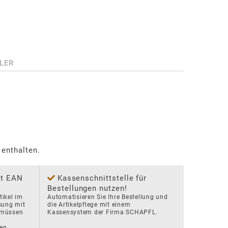
LER
 enthalten.
it EAN
Kassenschnittstelle für
Bestellungen nutzen!
ikel im 
Automatisieren Sie Ihre Bestellung und 
sung mit 
die Artikelpflege mit einem 
müssen 
Kassensystem der Firma SCHAPFL.
 
en.