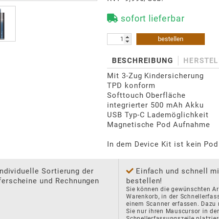
sofort lieferbar
bestellen
BESCHREIBUNG
HERSTEL
Mit 3-Zug Kindersicherung

TPD konform

Softtouch Oberfläche

integrierter 500 mAh Akku

USB Typ-C Lademöglichkeit

Magnetische Pod Aufnahme

In dem Device Kit ist kein Pod
Individuelle Sortierung der
Einfach und schnell m
ferscheine und Rechnungen
bestellen!
Sie können die gewünschten Art
Warenkorb, in der Schnellerfas
einem Scanner erfassen. Dazu 
Sie nur ihren Mauscursor in der
Schnellerfassungszeile platzier