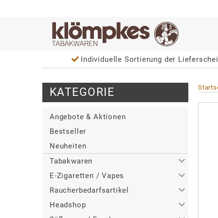
Individuelle Sortierung der Lieferscheine und Re
Starts
KATEGORIE
Angebote & Aktionen
Bestseller
Neuheiten
Tabakwaren
E-Zigaretten / Vapes
>
Alle
Raucherbedarfsartikel
>
>
Zigaretten
Alle
Headshop
>
>
>
Zigarren / Zigarillos
Tabakerhitzer
Alle