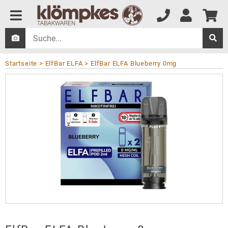
Startseite
ElfBar ELFA
ElfBar ELFA Blueberry 0mg