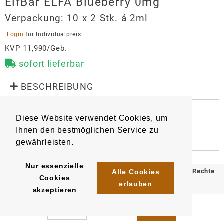
ElfBar ELFA Blueberry 0mg
Verpackung:
10 x 2 Stk. á 2ml
 Login 
für Individualpreis
KVP 11,990/Geb.
sofort lieferbar
 BESCHREIBUNG
Geschmack: Blaubeere

Nikotin: 0mg

 WEITERE INFORMATIONEN
Diese Website verwendet Cookies, um
9174
4255606796024
Artikel
:
EAN/
Stück
:
Mit Kindersicherung

Ihnen den bestmöglichen Service zu
EAN/
Gebinde10
:
EAN/
Umkarton400
:
 HERSTELLER
gewährleisten.
4255770424471
4255770424556
Kompatibel mit ElfBar ELFA Device Kits und Lost 
ElfBar ELFA Blueberry 0mg
Mary Tappo Device Kits.

Importeur
Nur essenzielle
© 2025 Klömpkes Heinrich Inh. Marion Winkels e.K. Alle Rechte
Alle Cookies
Cookies
InnoCigs GmbH & Co. KG
erlauben
vorbehalten.
akzeptieren
Barnerstr. 14c
Impressum
AGB
Datenschutz
22765
Hamburg
system@innocigs.com