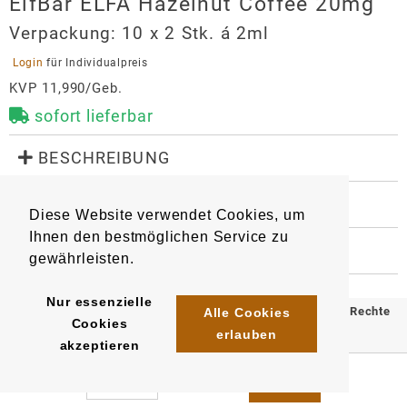
ElfBar ELFA Hazelnut Coffee 20mg
Verpackung:
10 x 2 Stk. á 2ml
 Login 
für Individualpreis
KVP 11,990/Geb.
sofort lieferbar
 BESCHREIBUNG
Geschmack: Haselnuss & Kaffee

 WEITERE INFORMATIONEN
Diese Website verwendet Cookies, um
Mit Kindersicherung

9629
6932570192288
Artikel
:
EAN/
Stück
:
Ihnen den bestmöglichen Service zu
EAN/
Gebinde10
:
EAN/
Umkarton400
:
 HERSTELLER
Kompatibel mit ElfBar ELFA Device Kits und Lost 
gewährleisten.
6932570192318
4255770499691
Mary Tappo Device Kits.
ElfBar ELFA Hazelnut Coffee 20mg
Importeur
Nur essenzielle
© 2025 Klömpkes Heinrich Inh. Marion Winkels e.K. Alle Rechte
Alle Cookies
Cookies
InnoCigs GmbH & Co. KG
erlauben
vorbehalten.
akzeptieren
Barnerstr. 14c
Impressum
AGB
Datenschutz
22765
Hamburg
system@innocigs.com