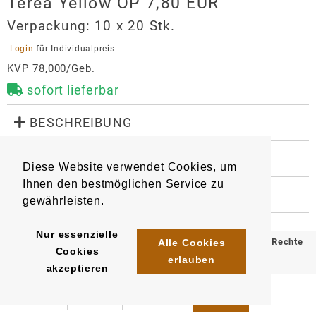
Terea Yellow OP 7,80 EUR
Verpackung:
10 x 20 Stk.
 Login 
für Individualpreis
KVP 78,000/Geb.
sofort lieferbar
 BESCHREIBUNG
Tabaksticks - passend für IQOS Iluma.

Yellow: mild-würzige Tabakmischung.

 WEITERE INFORMATIONEN
Diese Website verwendet Cookies, um
8865
4023500047227
Artikel
:
EAN/
Stück
:
Intensität: 5
Ihnen den bestmöglichen Service zu
EAN/
Gebinde10
:
EAN/
Umkarton500
:
 HERSTELLER
gewährleisten.
4023500747226
5410706747225
Terea Yellow OP 7,80 EUR
Hersteller
Nur essenzielle
© 2025 Klömpkes Heinrich Inh. Marion Winkels e.K. Alle Rechte
Alle Cookies
Cookies
Philip Morris GmbH
erlauben
vorbehalten.
akzeptieren
Am Haag 14
Impressum
AGB
Datenschutz
82166
Gräfelfing
auftrag.philipmorris@pmi.com