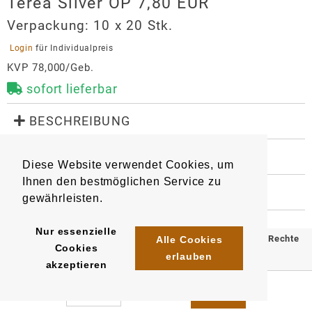
Terea Silver OP 7,80 EUR
Verpackung:
10 x 20 Stk.
 Login 
für Individualpreis
KVP 78,000/Geb.
sofort lieferbar
 BESCHREIBUNG
Tabaksticks - passend für IQOS Iluma.

 WEITERE INFORMATIONEN
Diese Website verwendet Cookies, um
9369
4023500047265
Artikel
:
EAN/
Stück
:
Ihnen den bestmöglichen Service zu
EAN/
Gebinde10
:
EAN/
Umkarton500
:
 HERSTELLER
gewährleisten.
4023500747264
5410706747263
Terea Silver OP 7,80 EUR
Hersteller
Nur essenzielle
© 2025 Klömpkes Heinrich Inh. Marion Winkels e.K. Alle Rechte
Alle Cookies
Cookies
Philip Morris GmbH
erlauben
vorbehalten.
akzeptieren
Am Haag 14
Impressum
AGB
Datenschutz
82166
Gräfelfing
auftrag.philipmorris@pmi.com