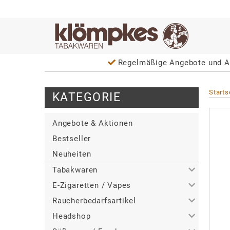
Regelmäßige Angebote und A
Starts
KATEGORIE
Angebote & Aktionen
Bestseller
Neuheiten
Tabakwaren
E-Zigaretten / Vapes
>
Alle
Raucherbedarfsartikel
>
>
Zigaretten
Alle
Headshop
>
>
>
Zigarren / Zigarillos
Tabakerhitzer
Alle