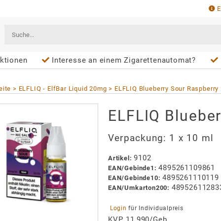
E
ktionen
Interesse an einem Zigarettenautomat?
eite
ELFLIQ - ElfBar Liquid 20mg
ELFLIQ Blueberry Sour Raspberry
ELFLIQ Blueber
Verpackung:
1 x 10 ml
9102
Artikel
:
4895261109861
EAN/
Gebinde1
:
4895261110119
EAN/
Gebinde10
:
48952611283
EAN/
Umkarton200
:
 Login 
für Individualpreis
KVP 11,990/Geb.