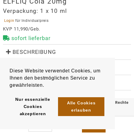
ELFLIQ Cola 20mg
Verpackung:
1 x 10 ml
 Login 
für Individualpreis
KVP 11,990/Geb.
sofort lieferbar
 BESCHREIBUNG
Liquid für E-Zigaretten mit dem original Elfbar-
Geschmack.

 WEITERE INFORMATIONEN
Diese Website verwendet Cookies, um
Geschmacksrichtung: Cola

9104
Artikel
:
EAN/
Gebinde1
:
Nikotingehalt: 20 mg/ml
Ihnen den bestmöglichen Service zu
4255606733531
 HERSTELLER
gewährleisten.
EAN/
Gebinde10
:
ELFLIQ Cola 20mg
4255606733951
Importeur
Nur essenzielle
© 2025 Klömpkes Heinrich Inh. Marion Winkels e.K. Alle Rechte
Alle Cookies
Cookies
InnoCigs GmbH & Co. KG
erlauben
vorbehalten.
akzeptieren
Barnerstr. 14c
Impressum
AGB
Datenschutz
22765
Hamburg
system@innocigs.com