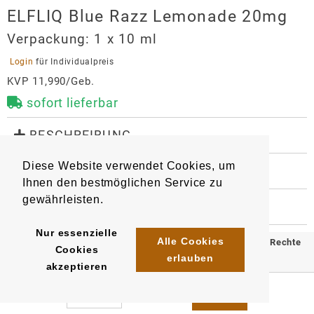
ELFLIQ Blue Razz Lemonade 20mg
Verpackung:
1 x 10 ml
 Login 
für Individualpreis
KVP 11,990/Geb.
sofort lieferbar
 BESCHREIBUNG
Liquid für E-Zigaretten mit dem original Elfbar-
Diese Website verwendet Cookies, um
Geschmack.

 WEITERE INFORMATIONEN
Ihnen den bestmöglichen Service zu
9159
Artikel
:
EAN/
Gebinde1
:
Geschmacksrichtung: blaue Himbeere-Zitronen-
gewährleisten.
4895261109847
 HERSTELLER
Limonade

EAN/
Gebinde10
:
EAN/
Umkarton200
:
Nikotingehalt: 20 mg/10ml
ELFLIQ Blue Razz Lemonade 20mg
4895261110096
4895261128350
Nur essenzielle
Alle Cookies
© 2025 Klömpkes Heinrich Inh. Marion Winkels e.K. Alle Rechte
Importeur
Cookies
erlauben
vorbehalten.
InnoCigs GmbH & Co. KG
akzeptieren
Barnerstr. 14c
Impressum
AGB
Datenschutz
22765
Hamburg