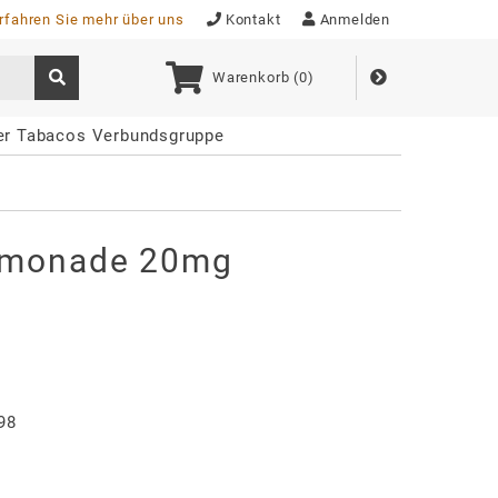
rfahren Sie mehr über uns
Kontakt
Anmelden
Warenkorb (
0
)
der Tabacos Verbundsgruppe
emonade 20mg
98