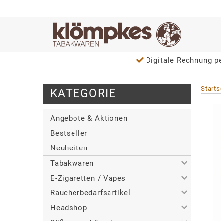
Digitale Rechnung pe
Starts
KATEGORIE
Angebote & Aktionen
Bestseller
Neuheiten
Tabakwaren
E-Zigaretten / Vapes
>
Alle
Raucherbedarfsartikel
>
>
Zigaretten
Alle
Headshop
>
>
>
Zigarren / Zigarillos
Tabakerhitzer
Alle