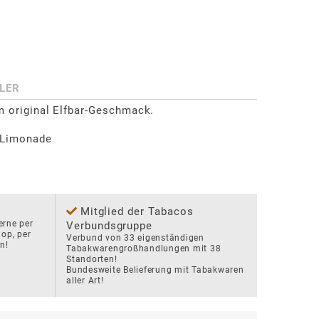
LER
m original Elfbar-Geschmack.

Limonade

Mitglied der Tabacos
rne per 
Verbundsgruppe
p, per 
Verbund von 33 eigenständigen 
n!
Tabakwarengroßhandlungen mit 38 
Standorten!

Bundesweite Belieferung mit Tabakwaren 
aller Art!