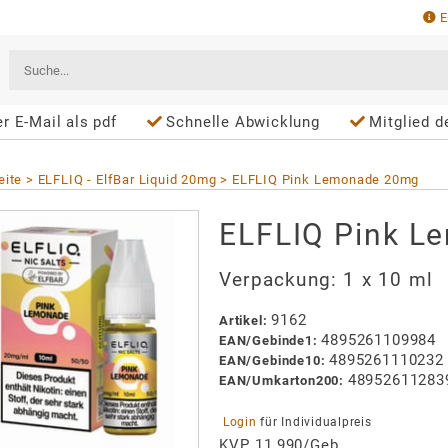
E
r E-Mail als pdf
Schnelle Abwicklung
Mitglied 
eite
ELFLIQ - ElfBar Liquid 20mg
ELFLIQ Pink Lemonade 20mg
ELFLIQ Pink L
Verpackung:
1 x 10 ml
9162
Artikel
:
4895261109984
EAN/
Gebinde1
:
4895261110232
EAN/
Gebinde10
:
48952611283
EAN/
Umkarton200
:
 Login 
für Individualpreis
KVP 11,990/Geb.