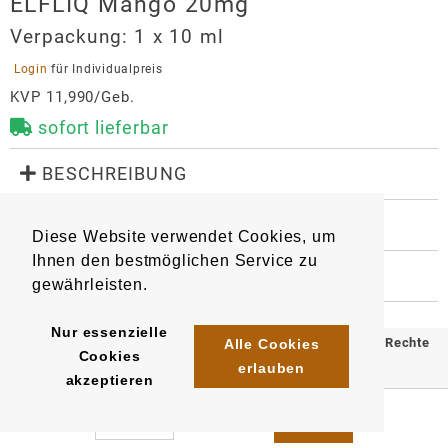
ELFLIQ Mango 20mg
Verpackung:
1 x 10 ml
 Login 
für Individualpreis
KVP 11,990/Geb.
sofort lieferbar
 BESCHREIBUNG
Liquid für E-Zigaretten mit dem original Elfbar-
Geschmack.

 WEITERE INFORMATIONEN
Diese Website verwendet Cookies, um
Geschmacksrichtung: Mango

9234
Artikel
:
EAN/
Gebinde1
:
Nikotingehalt: 20 mg/ml
Ihnen den bestmöglichen Service zu
4895261109946
 HERSTELLER
gewährleisten.
EAN/
Gebinde10
:
EAN/
Umkarton200
:
ELFLIQ Mango 20mg
4895261110195
4895261128411
Importeur
Nur essenzielle
© 2025 Klömpkes Heinrich Inh. Marion Winkels e.K. Alle Rechte
Alle Cookies
Cookies
InnoCigs GmbH & Co. KG
erlauben
vorbehalten.
akzeptieren
Barnerstr. 14c
Impressum
AGB
Datenschutz
22765
Hamburg
system@innocigs.com