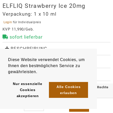
ELFLIQ Strawberry Ice 20mg
Verpackung:
1 x 10 ml
 Login 
für Individualpreis
KVP 11,990/Geb.
sofort lieferbar
 BESCHREIBUNG
Liquid für E-Zigaretten mit dem original Elfbar-
Diese Website verwendet Cookies, um
Geschmack.

 WEITERE INFORMATIONEN
Geschmacksrichtung: Erdbeere, Ice

Ihnen den bestmöglichen Service zu
9236
Artikel
:
EAN/
Gebinde1
:
Nikotingehalt: 20 mg/ml
gewährleisten.
4895261110027
 HERSTELLER
EAN/
Gebinde10
:
EAN/
Umkarton200
:
ELFLIQ Strawberry Ice 20mg
4895261110270
4895261128381
Nur essenzielle
Alle Cookies
© 2025 Klömpkes Heinrich Inh. Marion Winkels e.K. Alle Rechte
Importeur
Cookies
erlauben
vorbehalten.
InnoCigs GmbH & Co. KG
akzeptieren
Barnerstr. 14c
Impressum
AGB
Datenschutz
22765
Hamburg