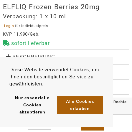
ELFLIQ Frozen Berries 20mg
Verpackung:
1 x 10 ml
 Login 
für Individualpreis
KVP 11,990/Geb.
sofort lieferbar
 BESCHREIBUNG
Liquid für E-Zigaretten mit dem original Elfbar-
Diese Website verwendet Cookies, um
Geschmack.

 WEITERE INFORMATIONEN
Geschmacksrichtung: Beerenmix (Erdbeeren, 
Ihnen den bestmöglichen Service zu
9589
Artikel
:
EAN/
Gebinde1
:
gewährleisten.
4895258312823
 HERSTELLER
EAN/
Gebinde10
:
EAN/
Umkarton200
:
ELFLIQ Frozen Berries 20mg
4895258312878
4255770496164
Nur essenzielle
Alle Cookies
© 2025 Klömpkes Heinrich Inh. Marion Winkels e.K. Alle Rechte
Importeur
Cookies
erlauben
vorbehalten.
InnoCigs GmbH & Co. KG
akzeptieren
Barnerstr. 14c
Impressum
AGB
Datenschutz
22765
Hamburg