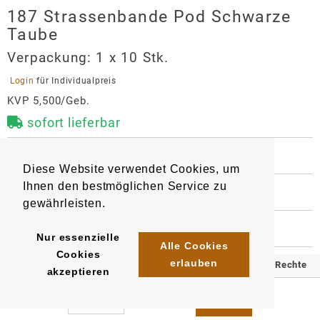
187 Strassenbande Pod Schwarze
Taube
Verpackung:
1 x 10 Stk.
 Login 
für Individualpreis
KVP 5,500/Geb.
sofort lieferbar
 BESCHREIBUNG
Diese Website verwendet Cookies, um
1 Pod mit 2 ml Liquid gefüllt. Nikotingehalt 20 mg/ml, 
Ihnen den bestmöglichen Service zu
mit Mesh Coil Technologie für intensiveren 
 WEITERE INFORMATIONEN
Geschmack und mehr Puffs. 

gewährleisten.
9108
4262435961851
Artikel
:
EAN/
Stück
:
EAN/
Gebinde10
:
EAN/
Umkarton400
:
 HERSTELLER
Kompatibel mit Elfa-Basisgerät

Nur essenzielle
4262435962094
4262435962339
187 Strassenbande Pod Schwarze
Alle Cookies
Cookies
Geschmack: Traube und kühle Eisbonbons
Taube
erlauben
© 2025 Klömpkes Heinrich Inh. Marion Winkels e.K. Alle Rechte
akzeptieren
Hersteller
vorbehalten.
Alhamra e.K.
Impressum
AGB
Datenschutz