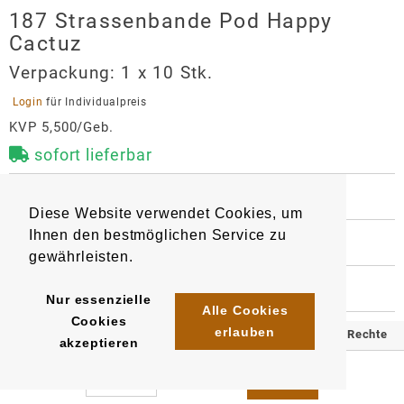
187 Strassenbande Pod Happy
Cactuz
Verpackung:
1 x 10 Stk.
 Login 
für Individualpreis
KVP 5,500/Geb.
sofort lieferbar
 BESCHREIBUNG
Diese Website verwendet Cookies, um
1 Pod mit 2 ml Liquid gefüllt. Nikotingehalt 20 mg/ml, 
Ihnen den bestmöglichen Service zu
mit Mesh Coil Technologie für intensiveren 
 WEITERE INFORMATIONEN
Geschmack und mehr Puffs. 

gewährleisten.
9109
4262435961769
Artikel
:
EAN/
Stück
:
EAN/
Gebinde10
:
EAN/
Umkarton400
:
 HERSTELLER
Kompatibel mit Elfa-Basisgerät

Nur essenzielle
4262435962001
4262435962247
187 Strassenbande Pod Happy
Alle Cookies
Cookies
Geschmack: Kinder-Kaktuseis mit Erdbeer-, Orange- 
Cactuz
erlauben
© 2025 Klömpkes Heinrich Inh. Marion Winkels e.K. Alle Rechte
akzeptieren
und Zitronengeschmack
Hersteller
vorbehalten.
Alhamra e.K.
Impressum
AGB
Datenschutz