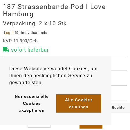
187 Strassenbande Pod I Love
Hamburg
Verpackung:
2 x 10 Stk.
 Login 
für Individualpreis
KVP 11,900/Geb.
sofort lieferbar
 BESCHREIBUNG
Diese Website verwendet Cookies, um
1 Pod mit 2 ml Liquid gefüllt. Nikotingehalt 20 mg/ml, 
Ihnen den bestmöglichen Service zu
mit Mesh Coil Technologie für intensiveren 
 WEITERE INFORMATIONEN
Geschmack und mehr Puffs. 

gewährleisten.
9110
4262510824682
Artikel
:
EAN/
Stück
:
EAN/
Gebinde10
:
EAN/
Umkarton200
:
 HERSTELLER
Kompatibel mit Elfa-Basisgerät

Nur essenzielle
4262510824163
4262510824422
187 Strassenbande Pod I Love
Alle Cookies
Cookies
Geschmack: fruchtiger Beerenmix mit süßer 
Hamburg
erlauben
© 2025 Klömpkes Heinrich Inh. Marion Winkels e.K. Alle Rechte
akzeptieren
Honigmelone
Hersteller
vorbehalten.
Alhamra e.K.
Impressum
AGB
Datenschutz