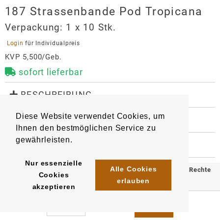
187 Strassenbande Pod Tropicana
Verpackung:
1 x 10 Stk.
 Login 
für Individualpreis
KVP 5,500/Geb.
sofort lieferbar
 BESCHREIBUNG
1 Pod mit 2 ml Liquid gefüllt. Nikotingehalt 20 mg/ml, 
Diese Website verwendet Cookies, um
mit Mesh Coil Technologie für intensiveren 
 WEITERE INFORMATIONEN
Geschmack und mehr Puffs. 

Ihnen den bestmöglichen Service zu
9116
4262435962445
Artikel
:
EAN/
Stück
:
gewährleisten.
EAN/
Gebinde10
:
EAN/
Umkarton400
:
 HERSTELLER
Kompatibel mit Elfa-Basisgerät

4262435962452
4262435962469
187 Strassenbande Pod Tropicana
Nur essenzielle
Geschmack: intensive Passionsfrucht, Kiwi und Guave
Alle Cookies
© 2025 Klömpkes Heinrich Inh. Marion Winkels e.K. Alle Rechte
Hersteller
Cookies
erlauben
vorbehalten.
Alhamra e.K.
akzeptieren
Dreifelderstr. 15
Impressum
AGB
Datenschutz
70599
Stuttgart