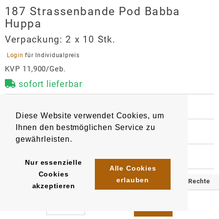
187 Strassenbande Pod Babba
Huppa
Verpackung:
2 x 10 Stk.
 Login 
für Individualpreis
KVP 11,900/Geb.
sofort lieferbar
 BESCHREIBUNG
Diese Website verwendet Cookies, um
1 Pod mit 2 ml Liquid gefüllt. Nikotingehalt 20 mg/ml, 
Ihnen den bestmöglichen Service zu
mit Mesh Coil Technologie für intensiveren 
 WEITERE INFORMATIONEN
Geschmack und mehr Puffs. 

gewährleisten.
9119
4262510824613
Artikel
:
EAN/
Stück
:
EAN/
Gebinde10
:
EAN/
Umkarton200
:
 HERSTELLER
Kompatibel mit Elfa-Basisgerät

Nur essenzielle
4262510824095
4262510824354
187 Strassenbande Pod Babba
Alle Cookies
Cookies
Geschmack: saftiger Kaugummi mit süßem Himbeer- 
Huppa
erlauben
© 2025 Klömpkes Heinrich Inh. Marion Winkels e.K. Alle Rechte
akzeptieren
und kühlem saftigem Blaubeer-Geschmack
Hersteller
vorbehalten.
Alhamra e.K.
Impressum
AGB
Datenschutz